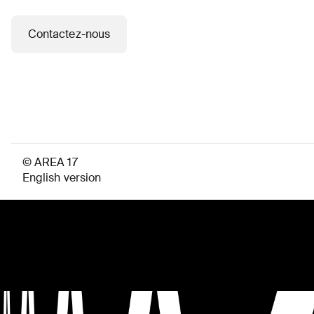
Contactez-nous
J'accepte
de
recevoir
les
analyses
et
actualités
d'AREA
© AREA 17
17
English version
Envoyer