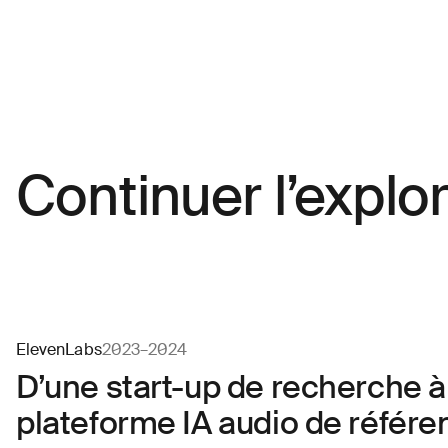
presse
Autre
Vous
recherchez
des
opportunités?
Continuer l’explo
Décrivez votre défi
Attacher un fichier
ElevenLabs
2023–2024
D’une start-up de recherche à
plateforme IA audio de référe
À propos