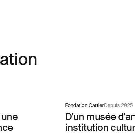
ration
Fondation Cartier
Depuis 2025
 une
D'un musée d'ar
nce
institution cult