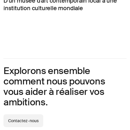
D'un musée d'art contemporain local à une
opportunités?
institution culturelle mondiale
Linkedin
Diversité, Equité & Inclusion
Décrivez votre défi
Instagram
Confidentialité
© AREA 17
English version
Attacher un fichier
Explorons ensemble
À propos
comment nous pouvons
de votre
entreprise
vous aider à réaliser vos
ambitions.
(obligatoire)
Contactez-nous