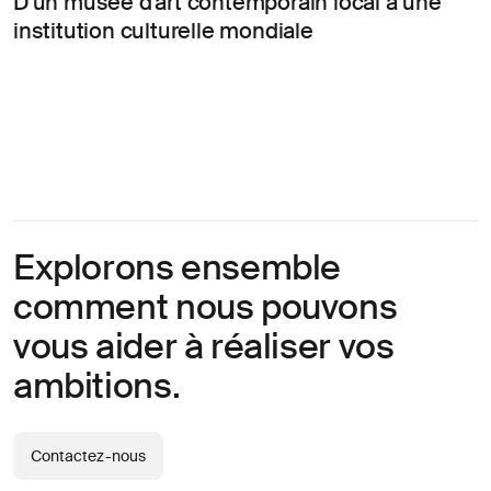
D'un musée d'art contemporain local à une
opportunités?
institution culturelle mondiale
Linkedin
Diversité, Equité & Inclusion
Décrivez votre défi
Instagram
Confidentialité
© AREA 17
English version
Attacher un fichier
Explorons ensemble
À propos
comment nous pouvons
de votre
entreprise
vous aider à réaliser vos
ambitions.
(obligatoire)
Contactez-nous