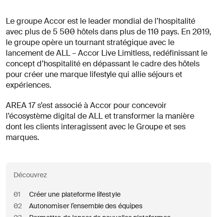
opportunités?
Linkedin
Diversité, Equité & Inclusion
Le groupe Accor est le leader mondial de l’hospitalité
Décrivez votre défi
Instagram
Confidentialité
avec plus de 5 500 hôtels dans plus de 110 pays. En 2019,
le groupe opère un tournant stratégique avec le
lancement de ALL – Accor Live Limitless, redéfinissant le
© AREA 17
English version
concept d’hospitalité en dépassant le cadre des hôtels
pour créer une marque lifestyle qui allie séjours et
expériences.
Attacher un fichier
AREA 17 s’est associé à Accor pour concevoir
l’écosystème digital de ALL et transformer la manière
À propos
dont les clients interagissent avec le Groupe et ses
de votre
marques.
entreprise
Découvrez
(obligatoire)
01
Créer une plateforme lifestyle
02
Autonomiser l’ensemble des équipes