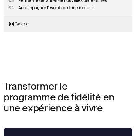
03
Permettre de lancer de nouvelles plateformes
À
propos
04
Accompagner l’évolution d’une marque
de
vous
Ouvrir
Galerie
J'accepte
Transformer le
de
recevoir
programme de fidélité en
les
analyses
une expérience à vivre
et
actualités
d'AREA 17
Envoyer