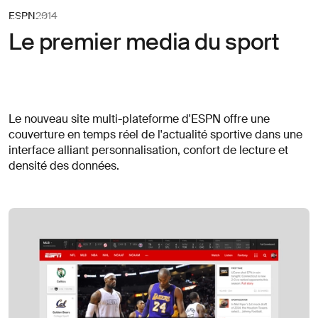
ESPN
Navigation
ESPN
2014
AREA 17
AREA 17
Le premier media du sport
(obligatoire)
(obligatoire)
(obligatoire)
(obligatoire)
rénom
rénom
Nom de famille
Nom de famille
Inscription
Commençons
Inscription
(obligatoire)
(obligatoire)
dresse email
dresse email
à
à
à
Le nouveau site multi-plateforme d'ESPN offre une
la
discuter
la
Envoyer
Envoyer
couverture en temps réel de l'actualité sportive dans une
newsletter
newsletter
interface alliant personnalisation, confort de lecture et
Clients
densité des données.
Subject
Nouveaux
Expertise
projets
Culture
Demandes
Contact
presse
Actualités
Autre
Vous
Abonnez-vous à la newsletter
→
recherchez
des